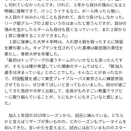
し切れていなかったんです。けれど、３年から自分の強みになると
明確に理解できて、けっこうイケるなと。ボール持ったら強い、
９人目のＦＷみたいなことも言われて、当たり負けもしなかった。
リーグ戦グループの２部というのはあったと思うんですが、自分の
強みを生かしたらチームも自分も良くなっていって、また２部から
１部に復帰することができました」
１部に復帰した大学４年時は、入れ替え戦を戦ったすえに残留
を勝ち取った。キャプテンを任されていた髙橋は最低限の責任を
果たし、専修大学を卒業した。
「最初はトップリーグの違うチームがいいかなとも思ったんです
が、そちらは僕が希望していた関東のチームではなく、『新加入
選手は決まっている』とのことでした。そんなことがあったなか
で、村田監督を通じて東芝ブレイブルーパス東京さんに練習参加
させてもらい、ぜひ来てほしいと言ってもらいました。自分が過ご
してきた高校や大学と比較して、全員がものすごい熱量でラグビ
ーに取り組んでいることが、とにもかくにもすごいなと感じまし
た」
加入１年目の2019年シーズンから、試合に絡んでいる。どちら
かと言えばリザーブが多いものの、どのシーズンもプレータイムを
刻んできた。言いかたを変えると、試合には出ているもののスター