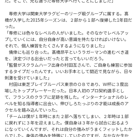
た。そこで、兄も通った専修大学へ行くことにしました」
専修大学は関東大学ラグビーのリーグ戦グループに属する。髙
橋が入学した2015年シーズンは、２部から１部へ復帰した1年目だ
った。
「専修には色々なレベルの人がいました。そのなかでレベルアッ
プしていくには、自分自身が高い意識を持たなければいけない。
それで、個人練習をたくさんするようになりました」
僥倖にも巡り合った。髙橋昂平というラガーマンの進むべき道
を、決定づける出会いだったと言ってもいいだろう。
「監督がスクラムハーフ出身の村田亙さんで、ご自身も練習に参加
するタイプだったんです。いいお手本として間近で見ながら、日々
刺激を受けていました」
村田は東芝ブレイブルーパス東京のＯＢであり、Ｗ杯に３度出
場したトッププレーヤーだった。日本人初のプロ契約選手とし
て、フランスのクラブに足跡を残した。インターナショナルのレ
ベルを知る指導者に出会い、伸びしろたっぷりの才能は成長のア
クセルを踏み込んでいった。
「チームは僕が１年時にまた２部へ落ちてしまい、２年時は１部
に戻れずに３年を迎えました。僕自身は３年から試合に出るよう
になっていくんですが、それは自分の強みがうまくフィットしたか
らでした。身体の強みを特徴にしていたのですが、なかなか生か