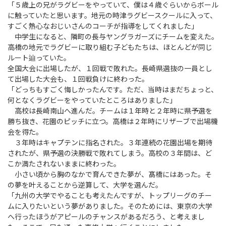
「５歳上の兄がラグビーをやっていて、僕は４歳ぐらいからボール
に触っていたと思います。地元の時津ラグビースクールに入って、
すごく熱心なおじいさんのコーチが指導をしてくれました」
中学生になると、隣町の長与ヤングラガーズにチームを変えた。
高橋の地元でラグビーに取り組む子どもたちは、ほとんどが同じ
ルート辿っていた。
全国大会に出場したが、１回戦で敗れた。長崎県選抜の一員とし
て出場した大会も、１回戦負けに終わった。
「どっちもすごく悔しかったんです。ただ、当時はまだちょっと、
何となくラグビーをやっていたところはありました」
高校は長崎南山へ進んだ。チームは１年時と２年時に県予選を
勝ち抜き、花園のピッチに立つ。高橋は２年時にリザーブで出場機
会を得た。
３年時はキャプテンに指名された。３年連続の花園出場を期待
されたが、県予選の決勝戦で敗れてしまう。高校の３年間は、ど
こか満たされないままに終わった。
小さい頃から胸のなかで育んできた夢が、髙橋にはあった。そ
の夢を叶えることから逆算して、大学を選んだ。
「九州の大学でやることも考えたんですが、トップリーグのチー
ムに入りたいという夢がありました。そのためには、東京の大学
へ行ったほうがアピールのチャンスがあるだろう、と考えまし