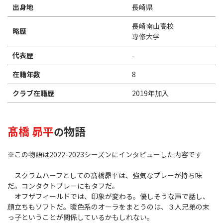
出身地
長崎県
長崎南山高校
略歴
専修大学
代表歴
-
在籍年数
8
クラブ在籍歴
2019年加入
髙橋 昴平
物語
の
※この物語は2022-2023シーズンにインタビューした内容です
スクラムハーフとしての髙橋昴平は、強気なプレーが持ち味
だ。コンタクトプレーにもタフだ。
オフザフィールドでは、印象が変わる。優しそうな声で話し、
顔立ちもソフトだ。暖色系のオーラをまとうのは、３人兄弟の末
っ子ということが関係しているかもしれない。