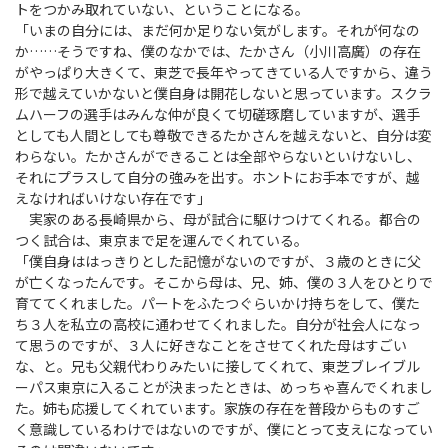
トをつかみ取れていない、ということになる。
「いまの自分には、まだ何か足りない気がします。それが何なの
か……そうですね、僕のなかでは、たかさん（小川高廣）の存在
がやっぱり大きくて、東芝で長年やってきている人ですから、違う
形で越えていかないと僕自身は開花しないと思っています。スクラ
ムハーフの選手はみんな仲が良くて切磋琢磨していますが、選手
としても人間としても尊敬できるたかさんを越えないと、自分は変
わらない。たかさんができることは全部やらないといけないし、
それにプラスして自分の強みを出す。ホントにお手本ですが、越
えなければいけない存在です」
実家のある長崎県から、母が試合に駆けつけてくれる。都合の
つく試合は、東京まで足を運んでくれている。
「僕自身ははっきりとした記憶がないのですが、３歳のときに父
が亡くなったんです。そこから母は、兄、姉、僕の３人をひとりで
育ててくれました。パートをふたつぐらいかけ持ちをして、僕た
ち３人を私立の高校に通わせてくれました。自分が社会人になっ
て思うのですが、３人に好きなことをさせてくれた母はすごい
な、と。兄も父親代わりみたいに接してくれて、東芝ブレイブル
ーパス東京に入ることが決まったときは、めっちゃ喜んでくれまし
た。姉も応援してくれています。家族の存在を普段からものすご
く意識しているわけではないのですが、僕にとって支えになってい