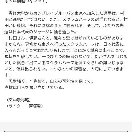
るのは間違いないです」
専修大学から東芝ブレイブルーパス東京へ加入した選手は、村
田と髙橋だけではない。ただ、スクラムハーフの選手となると、村
田と伊藤譲、それに髙橋の３人に絞られる。そして、ふたりの先
達は日本代表のジャージに袖を通した。
「村田さん、伊藤さんと、脈々と受け継がれているものがありま
すからね。専修から東芝へ行ったスクラムハーフは、日本代表に
入るんだろうと言われたりもします。とにかく試合に出ることで、
現状を打破したい。一つひとつの練習のなかで、たかさんをはじめ
とした試合に出ているスクラムハーフを潰すぐらいの勢いじゃな
いと、僕は出られない。一つひとつの練習を、大切にしていきま
す」
忍耐強く、辛抱強く、自らの可能性を信じて。
髙橋は自らを奮い立たせている。
（文中敬称略）
（ライター：戸塚啓）