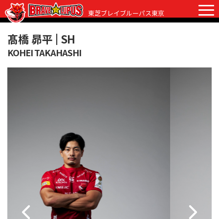
東芝ブレイブルーパス東京
髙橋 昴平 |
SH
KOHEI TAKAHASHI
チケット
グッズ
ファンクラブ
観戦ガイド
観戦ガイド
ニュース
初めての観戦
試合日程・結果
ラグビーって何？
選手・スタッフ
会場紹介
クラブ情報
選手
クラブからのお願い
アカデミー
スタッフ
クラブ情報
パートナー
マスコット
株式会社 ブレイブルーパス東京概要
株式会社 チームの歴史