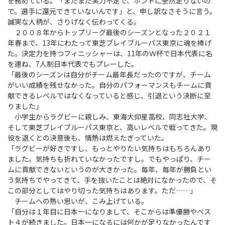
を務めている。「まだまだ実力不足で、ホントに全然足りないの
で。選手に還元できていないんです」と、申し訳なさそうに言う。
誠実な人柄が、さりげなく伝わってくる。
２００８年からトップリーグ最後のシーズンとなった２０２１
年春まで、13年にわたって東芝ブレイブルーパス東京に魂を捧げ
た。決定力を持つフィニッシャーは、11年のＷ杯で日本代表に名
を連ね、7人制日本代表でもプレーした。
「最後のシーズンは自分がチーム最年長だったのですが、チーム
がいい成績を残せなかった。自分のパフォーマンスもチームに貢
献できるレベルではなくなっていると感じ、引退という決断に至
りました」
小学生からラグビーに親しみ、東海大仰星高校、同志社大学、
そして東芝ブレイブルーパス東京と、高いレベルで戦ってきた。現
役を退くとの決意後も、情熱は燃えたぎっていた。
「ラグビーが好きですし、もっとやりたい気持ちはもちろんあり
ました。気持ちも折れていなかったですし。でもやっぱり、チー
ムに貢献できないというのが大きかった。毎年、毎年が勝負とい
う気持ちでやってきて、手を抜いたことは絶対になかったので、そ
この部分としてはやり切った気持ちはあります。ただ……」
チームへの熱い思いが、こみ上げている。
「自分は１年目に日本一になりまして、そこからは準優勝やベス
ト４が続きました。日本一になるには何かが足りなかったんです