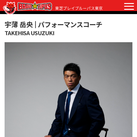
東芝ブレイブルーパス東京
宇薄 岳央 |
パフォーマンスコーチ
TAKEHISA USUZUKI
チケット
グッズ
ファンクラブ
観戦ガイド
観戦ガイド
ニュース
初めての観戦
試合日程・結果
ラグビーって何？
選手・スタッフ
会場紹介
クラブ情報
選手
クラブからのお願い
アカデミー
スタッフ
クラブ情報
パートナー
マスコット
株式会社 ブレイブルーパス東京概要
株式会社 チームの歴史