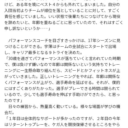
けど、ある年を境にベスト４からも外れてしまいました。自分の
入団当初よりチームが順位を落としていることに対して、すごく
責任を感じていました。いい状態で後輩たちにつなげてから現役
を辞めたいと、年齢を重ねるごとに思っていたので、それはすごく
申し訳ないというか……」
パフォーマンスコーチを目ざすきっかけは、17年シーズンに見
つけることができる。宇薄はチームの全試合にスタートで出場
し、キャリア最多となる９トライを決めた。
「30歳を過ぎてパフォーマンスが落ちていくと言われていた時期
で、僕は負けず嫌いなので年齢は関係ないという気持ちでトレー
ニングに一生懸命取り組んだら、スピードとかフィットネスが上
がっていきました。正しいトレーニングをやれば、年齢は関係な
くパフォーマンスが上がり、選手寿命を延ばせる。それが、僕的
にはすごくありがたかった。選手がプレーできる時間は限られて
いるので、少しでも選手寿命を伸ばす手助けができたら、と思っ
たのです」
日々の練習から、熱量高く動いている。様々な場面が学びの機
会だ。
「１年目は全体的なサポートが多かったのですが、２年目の今年
はリターントゥプレーを、ケガ人を競技復帰させるところをやら