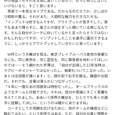
外の場面でもそれを念頭に置いているので、もっと努力しないと
いけないなと、すごく思います」
実直で一本気なタイプである。だからなのだろうか、少しばか
り昭和が薫る。それがまた、人間的な魅力を引き立たせる。
「インプットは好きなんですが、アウトプットが苦手でして。家
でもあまり喋らずに、奥さんの話をずっと聞いている感じなんで
す。そんな自分がコーチに向いているかと言ったらそうではない
かもしれないですが、インプットしたことを選手に還元できるよ
うに、しっかりとアウトプットしていきたいと思っています」
Ｗ杯という大舞台を知る。東芝ブレイブルーパス東京の後輩た
ちにも、同じ景色を、同じ空気を、同じ緊張感を味わってほしい
のでは──そう聞かれた宇薄は、「自分が出場した11年当時は、
ラグビーがメジャーではなかったし、結果もついてこなかった。い
まとは注目度が違います」と、顔の前で右手を振る。謙遜の合図
だ。それでも、言葉は滑らかにつながっていく。
「４年に一度のあの雰囲気は特別だったし、オールブラックスの
ようなチームと対戦できた。それは、自分の意識にすごく影響を
与えてくれました。ああいう世界の舞台を、ひとりでも多くの選
手に経験してほしい、というのは確かにありますね」
コーチとしての見聞を広げるために、他のチームの練習などに
触れてみたい、という気持ちはある。ただ、自分の仕事に情熱を