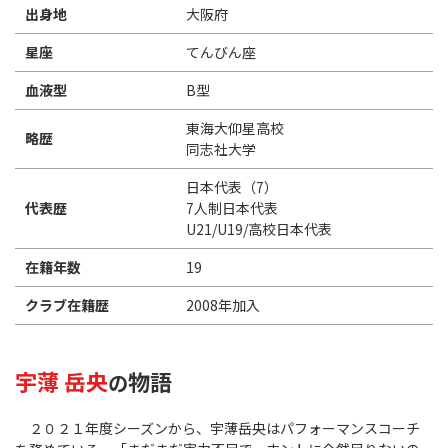
出身地
大阪府
星座
てんびん座
血液型
B型
東海大仰星高校
略歴
同志社大学
日本代表（7）
代表歴
7人制日本代表
U21/U19/高校日本代表
在籍年数
19
クラブ在籍歴
2008年加入
宇薄 岳央
物語
の
２０２１年度シーズンから、宇薄岳央はパフォーマンスコーチ