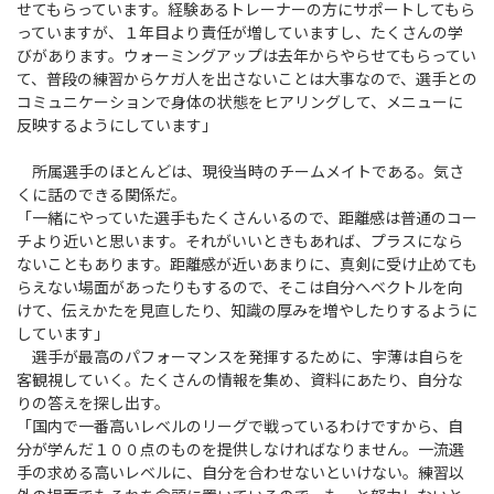
せてもらっています。経験あるトレーナーの方にサポートしてもら
っていますが、１年目より責任が増していますし、たくさんの学
びがあります。ウォーミングアップは去年からやらせてもらってい
て、普段の練習からケガ人を出さないことは大事なので、選手との
コミュニケーションで身体の状態をヒアリングして、メニューに
反映するようにしています」
所属選手のほとんどは、現役当時のチームメイトである。気さ
くに話のできる関係だ。
「一緒にやっていた選手もたくさんいるので、距離感は普通のコー
チより近いと思います。それがいいときもあれば、プラスになら
ないこともあります。距離感が近いあまりに、真剣に受け止めても
らえない場面があったりもするので、そこは自分へベクトルを向
けて、伝えかたを見直したり、知識の厚みを増やしたりするように
しています」
選手が最高のパフォーマンスを発揮するために、宇薄は自らを
客観視していく。たくさんの情報を集め、資料にあたり、自分な
りの答えを探し出す。
「国内で一番高いレベルのリーグで戦っているわけですから、自
分が学んだ１００点のものを提供しなければなりません。一流選
手の求める高いレベルに、自分を合わせないといけない。練習以