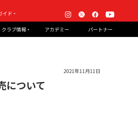
ガイド
Instagram
X
Facebook
Youtube
戦
クラブ情報
アカデミー
パートナー
て何？
ルーパス東京株式会社 概要
のお願い
2021年11月11日
ト販売について
。