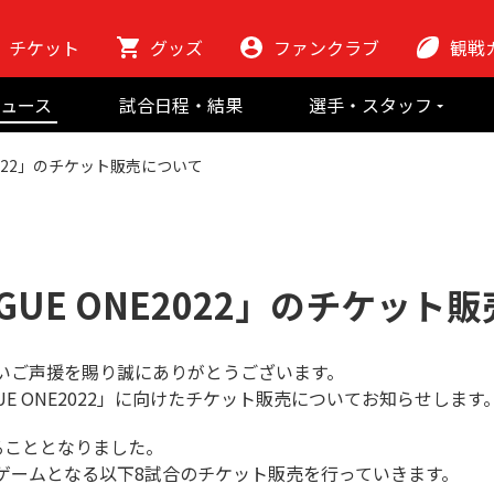
チケット
グッズ
ファンクラブ
観戦
初めての観
ュース
試合日程・結果
選手・スタッフ
ラグビーっ
選手
東芝ブレイブ
会場紹介
ONE2022」のチケット販売について
スタッフ
チームの歴史
クラブから
マスコット
地域貢献活動
LEAGUE ONE2022」のチケッ
いご声援を賜り誠にありがとうございます。
LEAGUE ONE2022」に向けたチケット販売についてお知らせします
ることとなりました。
ゲームとなる以下8試合のチケット販売を行っていきます。