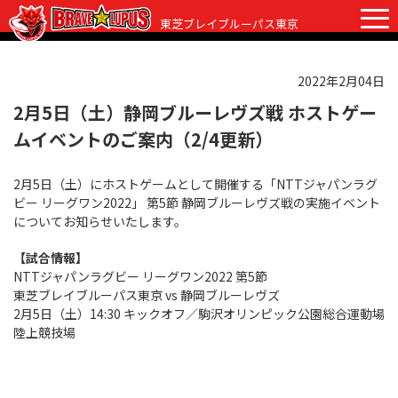
東芝ブレイブルーパス東京
2022年2月04日
チケット
グッズ
ファンクラブ
観戦ガイド
2月5日（土）静岡ブルーレヴズ戦 ホストゲー
ムイベントのご案内（2/4更新）
観戦ガイド
ニュース
2月5日（土）にホストゲームとして開催する「NTTジャパンラグ
初めての観戦
試合日程・結果
ビー リーグワン2022」 第5節 静岡ブルーレヴズ戦の実施イベント
についてお知らせいたします。
ラグビーって何？
選手・スタッフ
【試合情報】
会場紹介
クラブ情報
選手
NTTジャパンラグビー リーグワン2022 第5節
東芝ブレイブルーパス東京 vs 静岡ブルーレヴズ
クラブからのお願い
アカデミー
スタッフ
クラブ情報
2月5日（土）14:30 キックオフ／駒沢オリンピック公園総合運動場
陸上競技場
パートナー
マスコット
株式会社 ブレイブルーパス東京概要
株式会社 チームの歴史