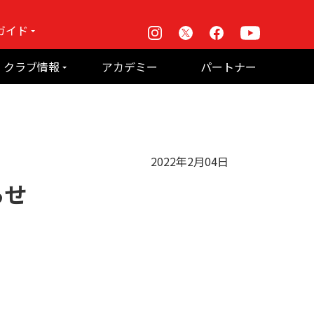
ガイド
Instagram
X
Facebook
Youtube
戦
クラブ情報
アカデミー
パートナー
て何？
ルーパス東京株式会社 概要
のお願い
2022年2月04日
らせ