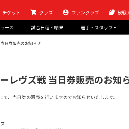
チケット
グッズ
ファンクラブ
観戦
初めての観
ュース
試合日程・結果
選手・スタッフ
ラグビーっ
選手
東芝ブレイブ
会場紹介
 当日券販売のお知らせ
スタッフ
チームの歴史
クラブから
マスコット
地域貢献活動
ルーレヴズ戦 当日券販売のお知
戦にて、当日券の販売を行いますのでお知らせいたします。
節
ヴズ