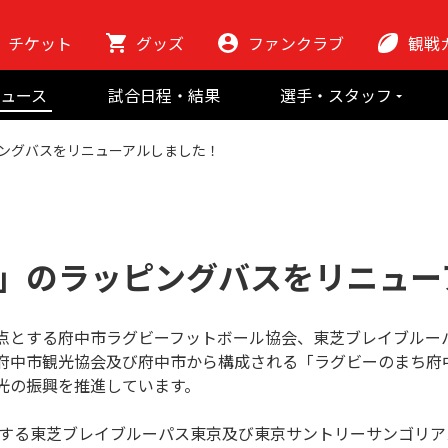
チケット
グッズ
ファンクラブ
観戦
初めての観
ュース
試合日程・結果
選手・スタッフ
ラグビーっ
選手
東芝ブレイブ
会場紹介
ングバスをリニューアルしました！
スタッフ
チームの歴史
クラブから
マスコット
地域貢献活動
」のラッピングバスをリニュー
点とする府中市ラグビーフットボール協会、東芝ブレイブルー
府中市観光協会及び府中市から構成される「ラグビーのまち府
光の振興を推進しています。
属する東芝ブレイブルーパス東京及び東京サントリーサンゴリ