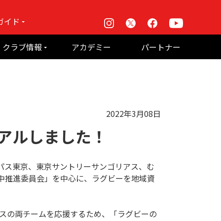
ガイド
Instagram
X
Facebook
Youtube
戦
クラブ情報
アカデミー
パートナー
て何？
ルーパス東京株式会社 概要
のお願い
2022年3月08日
アルしました！
パス東京、東京サントリーサンゴリアス、む
中推進委員会」を中心に、ラグビーを地域資
アスの両チームを応援するため、「ラグビーの