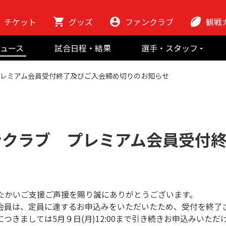
チケット
グッズ
ファンクラブ
観戦
初めての観
ュース
試合日程・結果
選手・スタッフ
ラグビーっ
選手
東芝ブレイブ
会場紹介
 プレミアム会員受付終了及びご入会締め切りのお知らせ
スタッフ
チームの歴史
クラブから
マスコット
地域貢献活動
ァンクラブ プレミアム会員受付
たかいご支援ご声援を賜り誠にありがとうございます。
会員は、定員に達するお申込みをいただいたため、受付を終了
につきましては5月９日(月)12:00まで引き続きお申込みいた