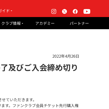
ガイド
Instagram
X
Facebook
Youtube
戦
クラブ情報
アカデミー
パートナー
て何？
ルーパス東京株式会社 概要
のお願い
2022年4月26日
終了及びご入会締め切り
させていただきます。
だけます。ファンクラブ会員チケット先行購入権