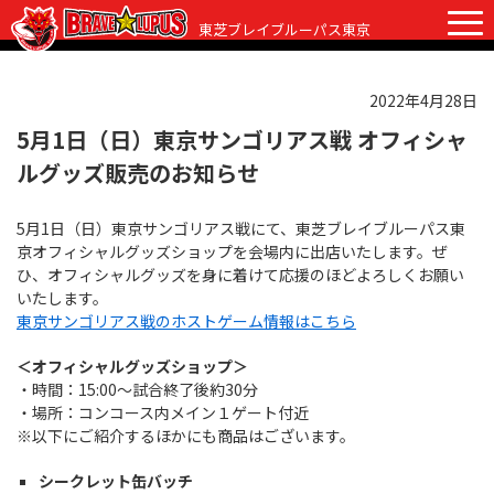
東芝ブレイブルーパス東京
2022年4月28日
チケット
グッズ
ファンクラブ
観戦ガイド
5月1日（日）東京サンゴリアス戦 オフィシャ
ルグッズ販売のお知らせ
観戦ガイド
ニュース
5月1日（日）東京サンゴリアス戦にて、東芝ブレイブルーパス東
初めての観戦
試合日程・結果
京オフィシャルグッズショップを会場内に出店いたします。ぜ
ひ、オフィシャルグッズを身に着けて応援のほどよろしくお願い
ラグビーって何？
選手・スタッフ
いたします。
東京サンゴリアス戦のホストゲーム情報はこちら
会場紹介
クラブ情報
選手
＜オフィシャルグッズショップ＞
クラブからのお願い
アカデミー
スタッフ
クラブ情報
・時間：15:00～試合終了後約30分
・場所：コンコース内メイン１ゲート付近
パートナー
マスコット
株式会社 ブレイブルーパス東京概要
※以下にご紹介するほかにも商品はございます。
株式会社 チームの歴史
シークレット缶バッチ