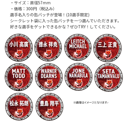
Instagram
X
Facebook
Youtube
・サイズ：直径57mm
地域貢献活動
・価格：300円（税込み）
選手名入りの缶バッチが登場！(10選手限定)
パートナーシップのご案内
シークレット袋に入った缶バッチを一つ選んでいただきます。
好きな選手をゲットできるかな？ぜひTRY！してください。