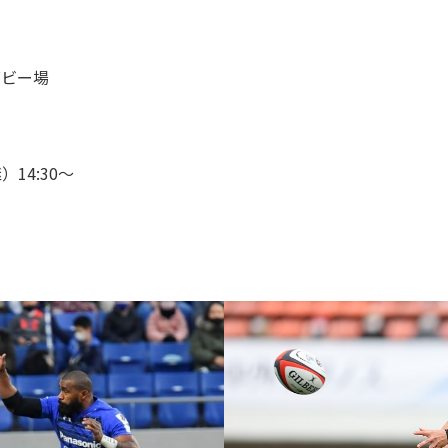
グビー場
継）14:30～