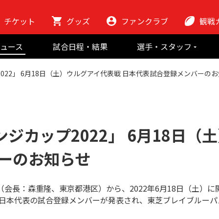
チケット
グッズ
ファンクラブ
観戦
初めての観
ュース
試合日程・結果
選手・スタッフ
ラグビーっ
選手
東芝ブレイブ
会場紹介
022」 6月18日（土）ウルグアイ代表戦 日本代表試合登録メンバーの
スタッフ
チームの歴史
クラブから
マスコット
地域貢献活動
ジカップ2022」 6月18日（
ーのお知らせ
会長：森重隆、東京都港区）から、2022年6月18日（土）に
る日本代表の試合登録メンバーが発表され、東芝ブレイブルー