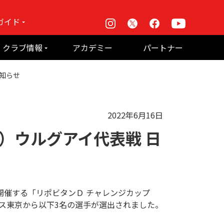
ガイド
Instagram
X
Facebook
Youtube
戦
クラブ情報
アカデミー
パートナー
て何？
ルーパス東京株式会社 概要
お知らせ
のお願い
2022年6月16日
土）ウルグアイ代表戦 日
開催する「リポビタンＤ チャレンジカップ
パス東京から以下3名の選手が選出されました。