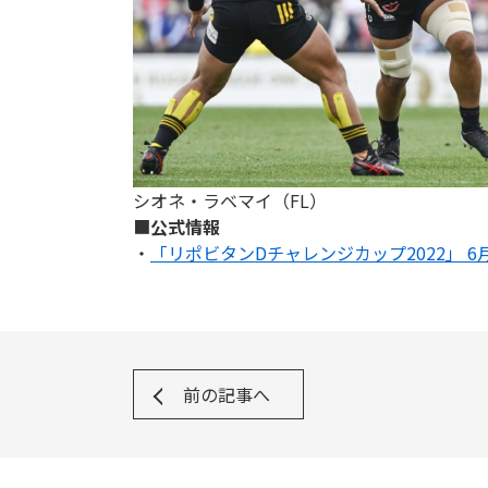
シオネ・ラベマイ（FL）
■
公式情報
・
「リポビタンDチャレンジカップ2022」 
前の記事へ