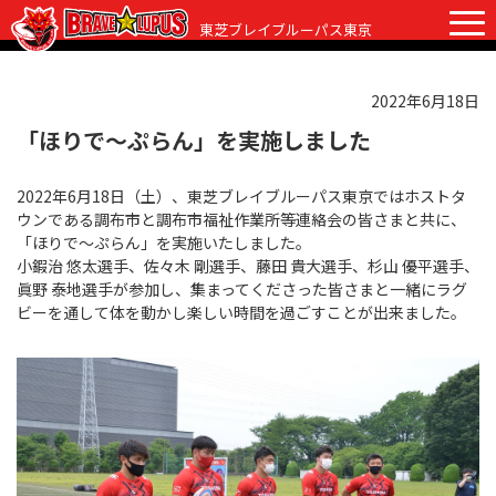
東芝ブレイブルーパス東京
2022年6月18日
チケット
グッズ
ファンクラブ
観戦ガイド
「ほりで～ぷらん」を実施しました
観戦ガイド
2022年6月18日（土）、東芝ブレイブルーパス東京ではホストタ
ニュース
ウンである調布市と調布市福祉作業所等連絡会の皆さまと共に、
初めての観戦
「ほりで～ぷらん」を実施いたしました。
試合日程・結果
小鍜治 悠太選手、佐々木 剛選手、藤田 貴大選手、杉山 優平選手、
ラグビーって何？
眞野 泰地選手が参加し、集まってくださった皆さまと一緒にラグ
選手・スタッフ
ビーを通して体を動かし楽しい時間を過ごすことが出来ました。
会場紹介
クラブ情報
選手
クラブからのお願い
アカデミー
スタッフ
クラブ情報
パートナー
マスコット
株式会社 ブレイブルーパス東京概要
株式会社 チームの歴史