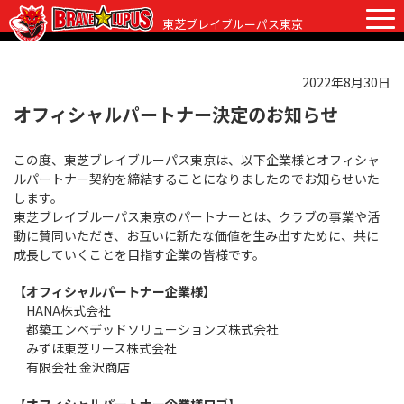
東芝ブレイブルーパス東京
2022年8月30日
チケット
グッズ
ファンクラブ
観戦ガイド
オフィシャルパートナー決定のお知らせ
観戦ガイド
この度、東芝ブレイブルーパス東京は、以下企業様とオフィシャ
ニュース
ルパートナー契約を締結することになりましたのでお知らせいた
初めての観戦
します。
試合日程・結果
東芝ブレイブルーパス東京のパートナーとは、クラブの事業や活
ラグビーって何？
動に賛同いただき、お互いに新たな価値を生み出すために、共に
選手・スタッフ
成長していくことを目指す企業の皆様です。
会場紹介
クラブ情報
選手
【オフィシャルパートナー企業様】
クラブからのお願い
HANA株式会社
アカデミー
スタッフ
クラブ情報
都築エンベデッドソリューションズ株式会社
みずほ東芝リース株式会社
パートナー
マスコット
株式会社 ブレイブルーパス東京概要
有限会社 金沢商店
株式会社 チームの歴史