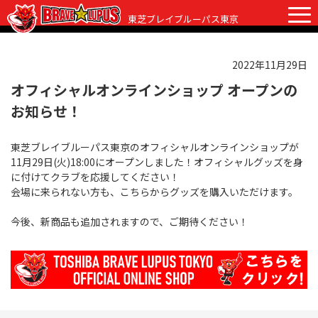
東芝ブレイブルーパス東京
2022年11月29日
チケット
グッズ
ファンクラブ
観戦ガイド
オフィシャルオンラインショップ オープンの
お知らせ！
観戦ガイド
ニュース
東芝ブレイブルーパス東京のオフィシャルオンラインショップが
初めての観戦
試合日程・結果
11月29日(火)18:00にオープンしました！オフィシャルグッズを身
に付けてクラブを応援してください！
ラグビーって何？
選手・スタッフ
会場に来られない方も、こちらからグッズを購入いただけます。
会場紹介
クラブ情報
選手
今後、新商品も追加されますので、ご期待ください！
クラブからのお願い
アカデミー
スタッフ
クラブ情報
パートナー
マスコット
株式会社 ブレイブルーパス東京概要
株式会社 チームの歴史