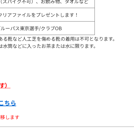
（スパイク不可）、お飲み物、タオルなど
クリアファイルをプレゼントします！
ルーパス東京選手/クラブOB
ある靴など人工芝を傷める靴の着用は不可となります。
は水筒などに入ったお茶または水に限ります。
す）
こちら
遷移します