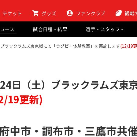
チケット
グッズ
ファンクラブ
観戦
初めての観
ュース
試合日程・結果
選手・スタッフ
ラグビーっ
選手
東芝ブレイブ
会場紹介
土）ブラックラムズ東京戦にて「ラグビー体験教室」を実施します
(12/19
スタッフ
チームの歴史
クラブから
マスコット
地域貢献活動
月24日（土）ブラックラムズ東
12/19更新)
府中市・調布市・三鷹市共