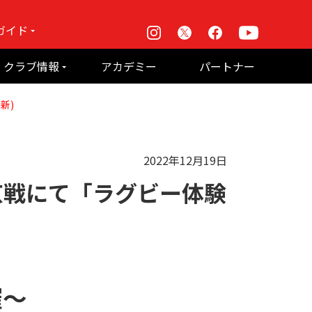
ガイド
Instagram
X
Facebook
Youtube
戦
クラブ情報
アカデミー
パートナー
て何？
ルーパス東京株式会社 概要
更新)
のお願い
2022年12月19日
京戦にて「ラグビー体験
催～