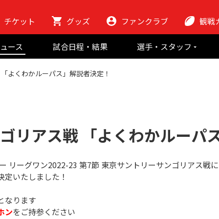
チケット
グッズ
ファンクラブ
観戦
初めての観
ュース
試合日程・結果
選手・スタッフ
ラグビーっ
選手
東芝ブレイブ
会場紹介
 「よくわかルーパス」解説者決定！
スタッフ
チームの歴史
クラブから
マスコット
地域貢献活動
ンゴリアス戦 「よくわかルーパ
ー リーグワン2022-23 第7節 東京サントリーサンゴリア
決定いたしました！
となります
ホン
をご持参ください