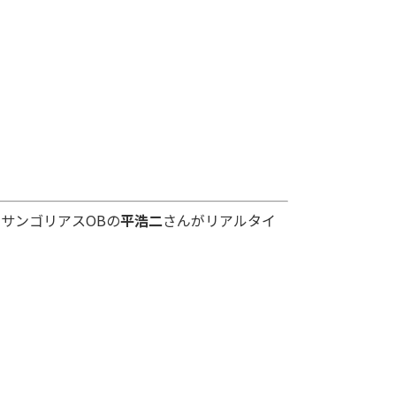
サンゴリアスOBの
平浩二
さんがリアルタイ