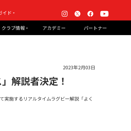
ガイド
Instagram
X
Facebook
Youtube
戦
クラブ情報
アカデミー
パートナー
て何？
ルーパス東京株式会社 概要
のお願い
2023年2月03日
ス」解説者決定！
ス戦にて実施するリアルタイムラグビー解説「よく