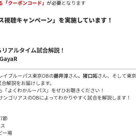
る「クーポンコード」
が必要
となります
ス視聴キャンペーン」を実施しています！
るリアルタイム試合解説！
GayaR
レイブルーパス東京OBの
藤井淳
さん
、猪口拓
さん、そして東京
、試合解説をお届けします。
も「よくわかルーパス」をぜひお聴きください！
サンゴリアスのOBによってわかりやすく試合を解説します！
7節
アス
ビー場