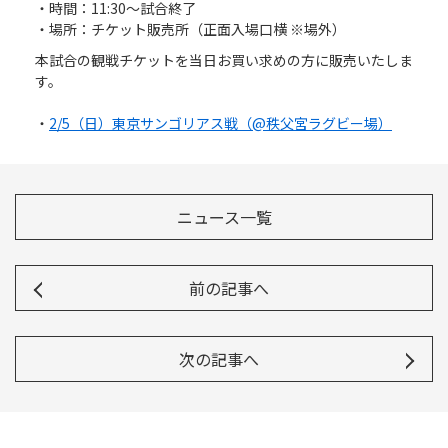
Instagram
X
Facebook
Youtube
・時間：11:30～試合終了
地域貢献活動
・場所：チケット販売所（正面入場口横 ※場外）
本試合の観戦チケットを当日お買い求めの方に販売いたしま
パートナーシップのご案内
す。
・
2/5（日）東京サンゴリアス戦（@秩父宮ラグビー場）
ニュース一覧
前の記事へ
次の記事へ