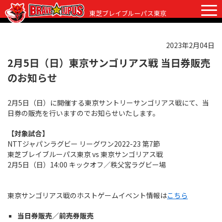
東芝ブレイブルーパス東京
2023年2月04日
チケット
グッズ
ファンクラブ
観戦ガイド
2月5日（日）東京サンゴリアス戦 当日券販売
のお知らせ
観戦ガイド
ニュース
2月5日（日）に開催する東京サントリーサンゴリアス戦にて、当
初めての観戦
試合日程・結果
日券の販売を行いますのでお知らせいたします。
ラグビーって何？
選手・スタッフ
【対象試合】
NTTジャパンラグビー リーグワン2022-23 第7節
会場紹介
クラブ情報
選手
東芝ブレイブルーパス東京 vs 東京サンゴリアス戦
2月5日（日）14:00 キックオフ／秩父宮ラグビー場
クラブからのお願い
アカデミー
スタッフ
クラブ情報
パートナー
マスコット
株式会社 ブレイブルーパス東京概要
東京サンゴリアス戦のホストゲームイベント情報は
こちら
株式会社 チームの歴史
当日券販売／前売券販売