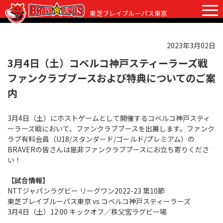
東芝ブレイブルーパス東京
2023年3月02日
チケット
グッズ
ファンクラブ
観戦ガイド
3月4日（土）コベルコ神戸スティーラーズ戦
ファンクラブブースおよび特典についてのご案
観戦ガイド
ニュース
内
初めての観戦
試合日程・結果
3月4日（土）にホストゲームとして開催するコベルコ神戸スティ
ラグビーって何？
ーラーズ戦において、ファンクラブブースを出展します。ファンク
選手・スタッフ
ラブ有料会員（U18/スタンダード/ゴールド/プレミアム）の
会場紹介
BRAVERの皆さんは是非ファンクラブブースにお立ち寄りくださ
クラブ情報
選手
い！
クラブからのお願い
アカデミー
スタッフ
クラブ情報
【試合情報】
NTTジャパンラグビー リーグワン2022-23 第10節
パートナー
マスコット
株式会社 ブレイブルーパス東京概要
東芝ブレイブルーパス東京 vs コベルコ神戸スティーラーズ
3月4日（土）12:00 キックオフ／秩父宮ラグビー場
株式会社 チームの歴史