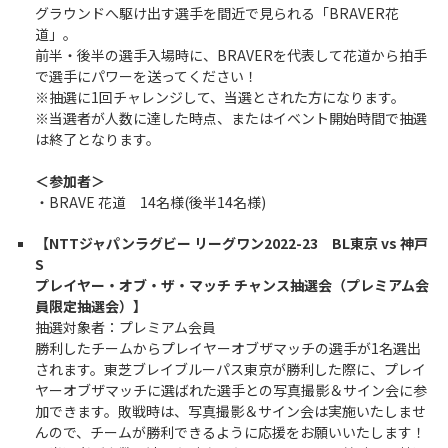
グラウンドへ駆け出す選手を間近で見られる「BRAVER花
道」。
前半・後半の選手入場時に、BRAVERを代表して花道から拍手
で選手にパワーを送ってください！
※抽選に1回チャレンジして、当選とされた方になります。
※当選者が人数に達した時点、またはイベント開始時間で抽選
は終了となります。
＜参加者＞
・BRAVE 花道 14名様(後半14名様)
【NTTジャパンラグビー リーグワン2022-23 BL東京 vs 神戸
S
プレイヤー・オブ・ザ・マッチ チャンス抽選会（プレミアム会
員限定抽選会）】
抽選対象者：プレミアム会員
勝利したチームからプレイヤーオブザマッチの選手が1名選出
されます。東芝ブレイブルーパス東京が勝利した際に、プレイ
ヤーオブザマッチに選ばれた選手との写真撮影＆サイン会に参
加できます。敗戦時は、写真撮影＆サイン会は実施いたしませ
んので、チームが勝利できるように応援をお願いいたします！