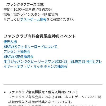
Instagram
X
Facebook
Youtube
【ファンクラブブース位置】
地域貢献活動
時間：10:00～試合終了後約30分
場所：場外 メインスタンド側 広場内
パートナーシップのご案内
※詳しくは
ホストゲーム情報
をご確認ください。
ファンクラブ有料会員限定特典イベント
優先入場
BRAVER ファミリーロードについて
プレゼント抽選会
BRAVER花道抽選会
NTTジャパンラグビー リーグワン2022-23 BL東京 対 神戸S プレ
イヤー・オブ・ザ・マッチ チャンス抽選会
ファンクラブ会員様限定！優先入場権について
ファンクラブ有料会員のみなさまは、ホストゲームにおいて開
場時の優先入場権が特典となっております。