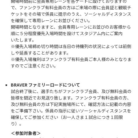
開場時間前に会員専用レーンを各ゲートに設けておりますの
で、ファンクラブ有料会員の方はご来場の際に会員証と観戦チ
ケットをその場で係員に提示のうえ、ソーシャルディスタンス
を確保して専用レーンにお並びください。
開場時間となりますと、会員専用レーンにお並びのお客様から
順に５分程度優先入場時間を設けてスタジアム内にご案内
いたします。
※優先入場締め切り時間は当日の待機列の状況によっては前倒
しや延長することがあります。
※優先入場権利はファンクラブ有料会員ご本人様のみとなりま
すのでご注意ください。
BRAVER ファミリーロードについて
試合終了後に、選手たちがファンクラブ会員、及び無料会員の
皆様を間近でお見送り致します。ファンクラブ有料会員の方、
及び無料会員の方は下記実施場所にて、確認方法に記載の内容
をご準備下さい。係員の指示に従いソーシャルディスタンスを
確保してご参加ください（お一人さま１試合につき１回限
り）。
＜参加対象者＞