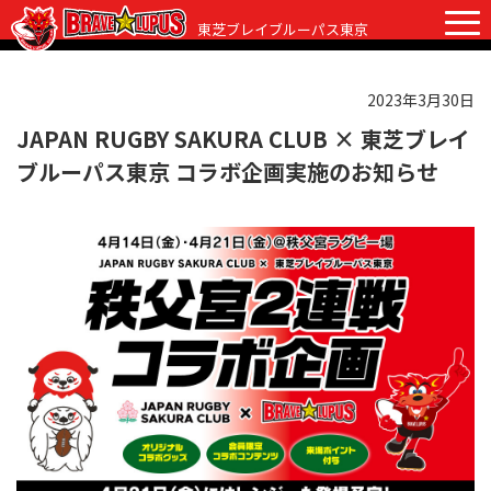
東芝ブレイブルーパス東京
2023年3月30日
チケット
グッズ
ファンクラブ
観戦ガイド
JAPAN RUGBY SAKURA CLUB × 東芝ブレイ
ブルーパス東京 コラボ企画実施のお知らせ
観戦ガイド
ニュース
初めての観戦
試合日程・結果
ラグビーって何？
選手・スタッフ
会場紹介
クラブ情報
選手
クラブからのお願い
アカデミー
スタッフ
クラブ情報
パートナー
マスコット
株式会社 ブレイブルーパス東京概要
株式会社 チームの歴史