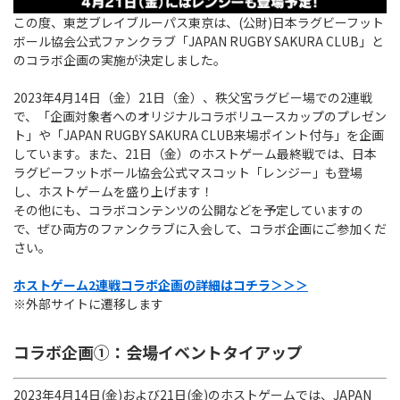
Instagram
X
Facebook
Youtube
この度、東芝ブレイブルーパス東京は、(公財)日本ラグビーフット
地域貢献活動
ボール協会公式ファンクラブ「JAPAN RUGBY SAKURA CLUB」と
パートナーシップのご案内
のコラボ企画の実施が決定しました。
2023年4月14日（金）21日（金）、秩父宮ラグビー場での2連戦
で、「企画対象者へのオリジナルコラボリユースカップのプレゼン
ト」や「JAPAN RUGBY SAKURA CLUB来場ポイント付与」を企画
しています。また、21日（金）のホストゲーム最終戦では、日本
ラグビーフットボール協会公式マスコット「レンジー」も登場
し、ホストゲームを盛り上げます！
その他にも、コラボコンテンツの公開などを予定していますの
で、ぜひ両方のファンクラブに入会して、コラボ企画にご参加くだ
さい。
ホストゲーム2連戦コラボ企画の詳細はコチラ＞＞＞
※外部サイトに遷移します
コラボ企画①：会場イベントタイアップ
2023年4月14日(金)および21日(金)のホストゲームでは、JAPAN