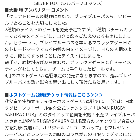
SILVER FOX（シルバーフォックス）
■大野 均 アンバサダー コメント
「クラフトビールの製作にあたり、ブレイブルーパスらしいビー
ルであることを大切にしました。
2種類のテイストのビールを発売予定ですが、1種類はチームカラ
ーである赤をイメージし、コクと飲みごたえのあるものにしまし
た。もう一つは、ブレイブルーパスを率いるブラックアダーＨＣ
のトレードマークである白髪の白をイメージし、ＨＣの人柄のよ
うに、優しくすっきりとしたテイストにしました。
選手が、原材料選びから関わり、ブラックアダーＨＣ自らテイス
ティングをしてもらい、チームで手作りしたビールです。
4月のホストゲーム2連戦限定の発売になりますので、是非ブレイ
ブルーパスの熱い試合の思い出にして頂けたらと思います。」
■
ホストゲーム2連戦チケット情報はこちら＞＞＞
秩父宮で実施するナイターホストゲーム2連戦では、（公財）日本
ラグビーフットボール協会公式ファンクラブ『JAPAN RUGBY
SAKURA CLUB』とのタイアップ企画を実施！東芝ブレイブルーパ
ス東京とJAPAN RUGBY SAKURA CLUB双方のファンクラブ会員の
方を対象(先着)に、オリジナル『リユースカップ』をプレゼント！
ルーパス君とレンジーの奇跡のコラボがこの日限りでグッズにな