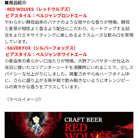
■商品紹介
–
R
ED WOLVES（レッドウルブズ）
ビアスタイル：ベルジャンブロンドエール
やわらかい酵母由来のバナナのような穏やかな香りが特徴。酵母
と麦芽が相性よく香るよう配合にこだわり、ヒートアップする試
合をよりエキサイティングに楽しめるようスムーズな飲み口を実現
しています。
–
SILVER FOX（シルバーフォックス）
ビアスタイル：ベルジャンホワイトエール
小麦由来の柔らかい口当たりが特徴。大野アンバサダーが仕込み
当日に挽いたコリアンダーシードを沸騰時にいれることで、少しス
パイシーな仕上がりにしました。興奮さめやらぬハーフタイム中
に、さらに盛り上がる後半戦で飲み飽きないようにオレンジピー
ルの爽やかな香りをプラスしています。
（ラベルイメージ）