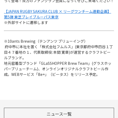
って登場！双方のファンクラブ会員になってぜひご来場ください！
【JAPAN RUGBY SAKURA CLUB × リーグワンチーム連動企画】
第5弾 東芝ブレイブルーパス東京
※外部サイトに遷移します
※10ants Brewing（テンアンツ ブリューイング）
府中市に本社を置く「株式会社フムルス」(東京都府中市四谷１丁
目４７番地の１、代表取締役ː本間 寛章)が運営するクラフトビー
ルブランド。
地元密着型ブランド「GLaSSHOPPER Brew Team」(グラスホッ
パーブリューチーム)、オンラインオリジナルクラフトビール作
成。WEBサービス「Be+」（ビータス）をリリース予定。
ニュース一覧