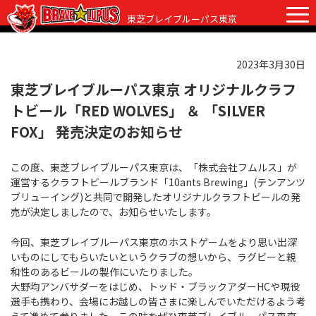
東芝ブレイブルーパス東京
2023年3月30日
チケット
グッズ
ファンクラブ
観戦ガイド
東芝ブレイブルーパス東京 オリジナルクラフ
トビール「RED WOLVES」 ＆ 「SILVER
観戦ガイド
ニュース
FOX」 発売決定のお知らせ
初めての観戦
試合日程・結果
この度、東芝ブレイブルーパス東京は、「株式会社フムルス」が
ラグビーって何？
運営するクラフトビールブランド「10ants Brewing」(テンアンツ
選手・スタッフ
ブリューイング)と共同で開発したオリジナルクラフトビールの発
会場紹介
売が決定しましたので、お知らせいたします。
クラブ情報
選手
クラブからのお願い
今回、東芝ブレイブルーパス東京のホストゲームをより思い出深
アカデミー
スタッフ
クラブ情報
いものにしてもらいたいというクラブの想いから、ラグビーと親
和性のあるビールの製作にいたりました。
パートナー
マスコット
株式会社 ブレイブルーパス東京概要
大野均アンバサダーをはじめ、トッド・ブラックアダー
HC
や現役
選手も携わり、会場にお越しの皆さまに楽しんでいただけるよう考
株式会社 チームの歴史