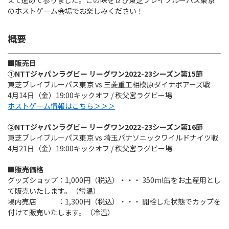
えて進めて参りました。この味をぜひ東芝ブレイブルーパス東京
Instagram
X
Facebook
Youtube
のホストゲーム会場でお楽しみください！
地域貢献活動
パートナーシップのご案内
概要
■販売日
①NTTジャパンラグビー リーグワン2022-23シーズン第15節
東芝ブレイブルーパス東京 vs 三菱重工相模原ダイナボアーズ戦
4月14日（金）19:00キックオフ / 秩父宮ラグビー場
ホストゲーム情報はこちら＞＞＞
②NTTジャパンラグビー リーグワン2022-23シーズン第16節
東芝ブレイブルーパス東京 vs 埼玉パナソニックワイルドナイツ戦
4月21日（金）19:00キックオフ / 秩父宮ラグビー場
■販売価格
グッズショップ：1,000円（税込）・・・ 350ml缶をお土産用とし
て販売いたします。（常温）
場内売店 ：1,300円（税込）・・・ 開栓した状態でカップを
付けて販売いたします。（冷温）