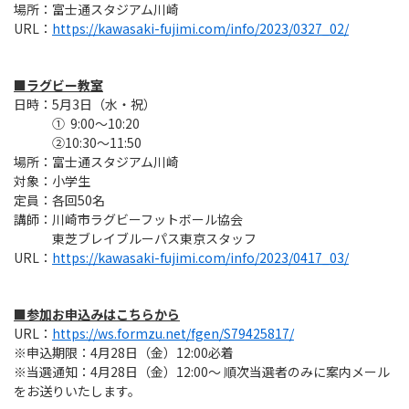
Instagram
X
Facebook
Youtube
場所：富士通スタジアム川崎
地域貢献活動
URL：
https://kawasaki-fujimi.com/info/2023/0327_02/
パートナーシップのご案内
■ラグビー教室
日時：5月3日（水・祝）
① 9:00～10:20
②10:30～11:50
場所：富士通スタジアム川崎
対象：小学生
定員：各回50名
講師：川崎市ラグビーフットボール協会
東芝ブレイブルーパス東京スタッフ
URL：
https://kawasaki-fujimi.com/info/2023/0417_03/
■
参加お申込みはこちらから
URL：
https://ws.formzu.net/fgen/S79425817/
※申込期限：4月28日（金）12:00必着
※当選通知：4月28日（金）12:00～ 順次当選者のみに案内メール
をお送りいたします。