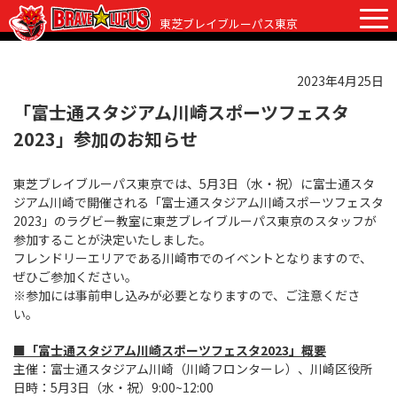
東芝ブレイブルーパス東京
2023年4月25日
チケット
グッズ
ファンクラブ
観戦ガイド
「富士通スタジアム川崎スポーツフェスタ
2023」参加のお知らせ
観戦ガイド
ニュース
東芝ブレイブルーパス東京では、5月3日（水・祝）に富士通スタ
初めての観戦
試合日程・結果
ジアム川崎で開催される「富士通スタジアム川崎スポーツフェスタ
2023」のラグビー教室に東芝ブレイブルーパス東京のスタッフが
ラグビーって何？
選手・スタッフ
参加することが決定いたしました。
フレンドリーエリアである川崎市でのイベントとなりますので、
会場紹介
クラブ情報
選手
ぜひご参加ください。
※参加には事前申し込みが必要となりますので、ご注意くださ
クラブからのお願い
アカデミー
スタッフ
クラブ情報
い。
パートナー
マスコット
株式会社 ブレイブルーパス東京概要
■「富士通スタジアム川崎スポーツフェスタ2023」概要
主催：富士通スタジアム川崎（川崎フロンターレ）、川崎区役所
株式会社 チームの歴史
日時：5月3日（水・祝）9:00~12:00