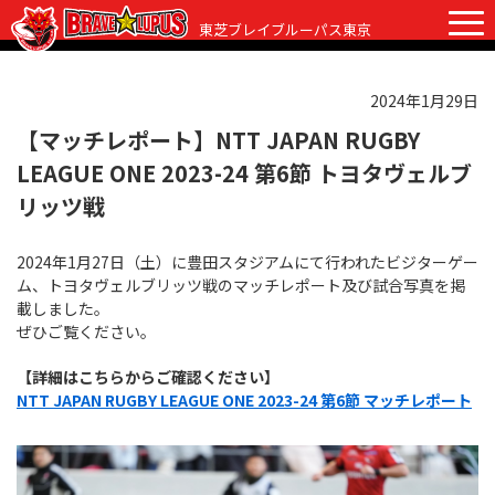
東芝ブレイブルーパス東京
2024年1月29日
チケット
グッズ
ファンクラブ
観戦ガイド
【マッチレポート】NTT JAPAN RUGBY
LEAGUE ONE 2023-24 第6節 トヨタヴェルブ
観戦ガイド
ニュース
リッツ戦
初めての観戦
試合日程・結果
2024年1月27日（土）に豊田スタジアムにて行われたビジターゲー
ラグビーって何？
ム、トヨタヴェルブリッツ戦のマッチレポート及び試合写真を掲
選手・スタッフ
載しました。
会場紹介
ぜひご覧ください。
クラブ情報
選手
クラブからのお願い
【詳細はこちらからご確認ください】
アカデミー
スタッフ
クラブ情報
NTT JAPAN RUGBY LEAGUE ONE 2023-24 第6節 マッチレポート
パートナー
マスコット
株式会社 ブレイブルーパス東京概要
株式会社 チームの歴史