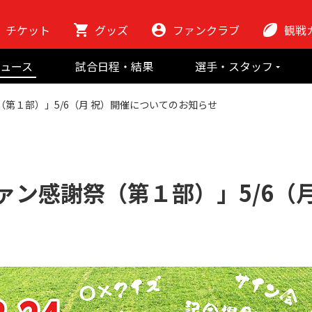
チケット
グッズ
ファンクラブ
観戦
初めての観
ュース
試合日程・結果
選手・スタッフ
ラグビーっ
選手
東芝ブレイブ
会場紹介
祭（第１部）」5/6（月 祝）開催についてのお知らせ
スタッフ
チームの歴史
クラブから
マスコット
地域貢献活動
「ファン感謝祭（第１部）」5/6（