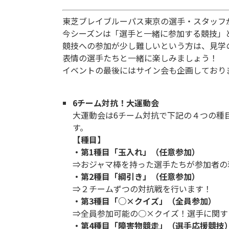
東芝ブレイブルーパス東京の選手・スタッフ
今シーズンは「選手と一緒に参加する競技」
競技への参加が少し難しいという方は、見学
表情の選手たちと一緒に楽しみましょう！
イベントの最後にはサイン会も企画しており
6チーム対抗！大運動会
大運動会は6チーム対抗で下記の４つの種
す。
【種目】
・第1種目「玉入れ」（任意参加）
⇒おジャマ棒を持った選手たちが参加者の
・第2種目「綱引き」（任意参加）
⇒２チームずつの対抗戦を行います！
・第3種目「○×クイズ」（全員参加）
⇒全員参加可能の○×クイズ！選手に関す
・第4種目「障害物競走」（選手応援競技