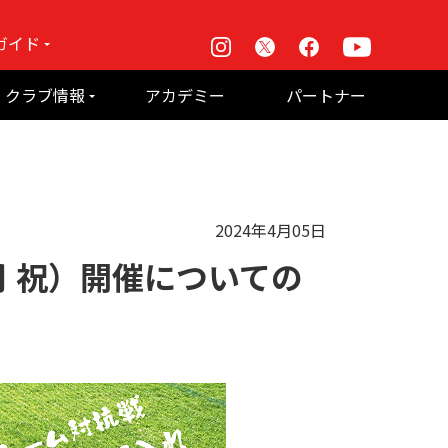
ガイド
Instagram
X
Facebook
Youtube
戦
クラブ情報
アカデミー
パートナー
て何？
ルーパス東京株式会社 概要
のお願い
2024年4月05日
月 祝）開催についての