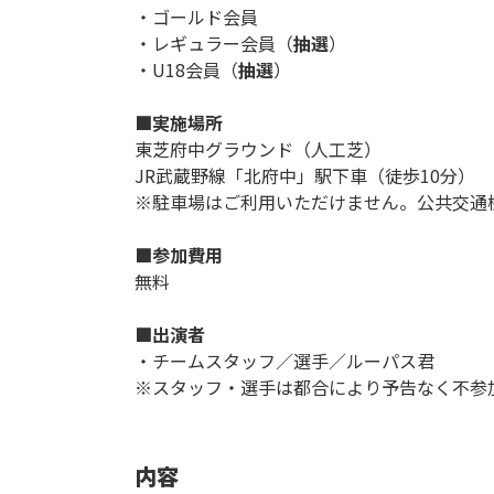
・ゴールド会員
・レギュラー会員（
抽選
）
・U18会員（
抽選
）
■実施場所
東芝府中グラウンド（人工芝）
JR武蔵野線「北府中」駅下車（徒歩10分）
※駐車場はご利用いただけません。公共交通
■参加費用
無料
■出演者
・チームスタッフ／選手／ルーパス君
※スタッフ・選手は都合により予告なく不参
内容