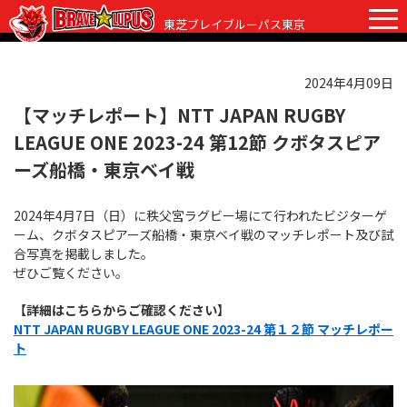
東芝ブレイブルーパス東京
2024年4月09日
チケット
グッズ
ファンクラブ
観戦ガイド
【マッチレポート】NTT JAPAN RUGBY
LEAGUE ONE 2023-24 第12節 クボタスピア
観戦ガイド
ニュース
ーズ船橋・東京ベイ戦
初めての観戦
試合日程・結果
2024年4月7日（日）に秩父宮ラグビー場にて行われたビジターゲ
ラグビーって何？
ーム、クボタスピアーズ船橋・東京ベイ戦のマッチレポート及び試
選手・スタッフ
合写真を掲載しました。
会場紹介
ぜひご覧ください。
クラブ情報
選手
クラブからのお願い
【詳細はこちらからご確認ください】
アカデミー
スタッフ
クラブ情報
NTT JAPAN RUGBY LEAGUE ONE 2023-24 第１２節 マッチレポー
ト
パートナー
マスコット
株式会社 ブレイブルーパス東京概要
株式会社 チームの歴史