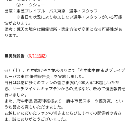
②トークショー
出演：東芝ブレイブルーパス東京 選手・スタッフ
※当日の状況により参加しない選手・スタッフがいる可能
性があります。
備考：荒天の場合は開催場所・実施方法が変更となる可能性があ
ります。
■実施報告
（
6/11追記
）
6/7（土）、府中市けやき並木通りにて「府中市主催 東芝ブレイブ
ルーパス東京 優勝報告会」を実施しました。
当日は非常に多くのファンの皆さま(約7,000人)にお越しいただ
き、リーチマイケルキャプテンからの挨拶など、改めて優勝報告を
行いました。
また、府中市長 高野律雄様より「府中市民スポーツ優秀賞」とい
う名誉ある賞もいただきました。
お越しいただいたファンの皆さまならびにすべての関係者の皆さ
ま、誠にありがとうございました。