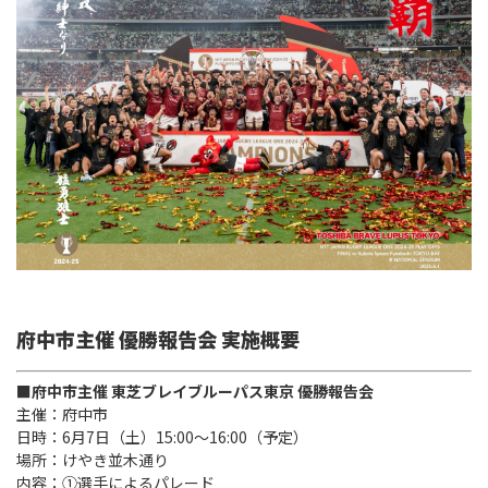
Instagram
X
Facebook
Youtube
地域貢献活動
パートナーシップのご案内
府中市主催 優勝報告会 実施概要
■府中市主催 東芝ブレイブルーパス東京 優勝報告会
主催：府中市
日時：6月7日（土）15:00～16:00（予定）
場所：けやき並木通り
内容：①選手によるパレード