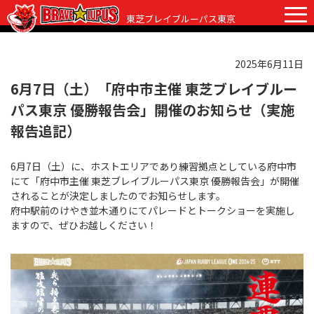
東芝ブレイブルーパス東京
2025年6月11日
チケット
グッズ
ファンクラブ
観戦ガイド
6月7日（土）「府中市主催 東芝ブレイブルー
パス東京 優勝報告会」開催のお知らせ（実施
観戦ガイド
ニュース
報告追記）
初めての観戦
試合日程・結果
6月7日（土）に、ホストエリアであり練習拠点としている府中市
ラグビーって何？
にて「府中市主催 東芝ブレイブルーパス東京 優勝報告会」が開催
選手・スタッフ
されることが決定しましたのでお知らせします。
会場紹介
府中駅前のけやき並木通りにてパレードとトークショーを実施し
クラブ情報
選手
ますので、ぜひお越しください！
クラブからのお願い
アカデミー
スタッフ
クラブ情報
パートナー
マスコット
株式会社 ブレイブルーパス東京概要
株式会社 チームの歴史