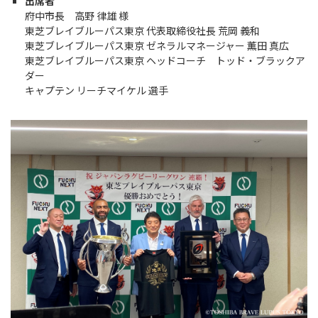
Instagram
X
Facebook
Youtube
出席者
府中市長 高野 律雄 様
地域貢献活動
東芝ブレイブルーパス東京 代表取締役社長 荒岡 義和
東芝ブレイブルーパス東京 ゼネラルマネージャー 薫田 真広
パートナーシップのご案内
東芝ブレイブルーパス東京 ヘッドコーチ トッド・ブラックア
ダー
キャプテン リーチマイケル 選手