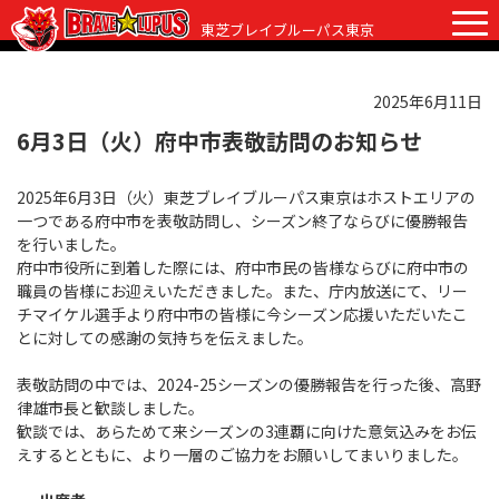
東芝ブレイブルーパス東京
2025年6月11日
チケット
グッズ
ファンクラブ
観戦ガイド
6月3日（火）府中市表敬訪問のお知らせ
観戦ガイド
2025年6月3日（火）東芝ブレイブルーパス東京はホストエリアの
ニュース
一つである府中市を表敬訪問し、シーズン終了ならびに優勝報告
初めての観戦
を行いました。
試合日程・結果
府中市役所に到着した際には、府中市民の皆様ならびに府中市の
ラグビーって何？
職員の皆様にお迎えいただきました。また、庁内放送にて、リー
選手・スタッフ
チマイケル選手より府中市の皆様に今シーズン応援いただいたこ
会場紹介
とに対しての感謝の気持ちを伝えました。
クラブ情報
選手
クラブからのお願い
表敬訪問の中では、2024-25シーズンの優勝報告を行った後、高野
アカデミー
スタッフ
クラブ情報
律雄市長と歓談しました。
歓談では、あらためて来シーズンの3連覇に向けた意気込みをお伝
パートナー
マスコット
株式会社 ブレイブルーパス東京概要
えするとともに、より一層のご協力をお願いしてまいりました。
株式会社 チームの歴史