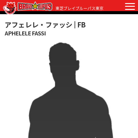
東芝ブレイブルーパス東京
アフェレレ・ファッシ |
FB
APHELELE FASSI
チケット
グッズ
ファンクラブ
観戦ガイド
観戦ガイド
ニュース
初めての観戦
試合日程・結果
ラグビーって何？
選手・スタッフ
会場紹介
クラブ情報
選手
クラブからのお願い
アカデミー
スタッフ
クラブ情報
パートナー
マスコット
株式会社 ブレイブルーパス東京概要
株式会社 チームの歴史