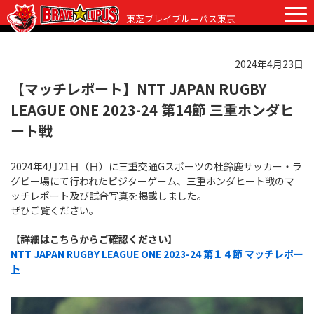
東芝ブレイブルーパス東京
2024年4月23日
チケット
グッズ
ファンクラブ
観戦ガイド
【マッチレポート】NTT JAPAN RUGBY
LEAGUE ONE 2023-24 第14節 三重ホンダヒ
観戦ガイド
ニュース
ート戦
初めての観戦
試合日程・結果
2024年4月21日（日）に三重交通Gスポーツの杜鈴鹿サッカー・ラ
ラグビーって何？
グビー場にて行われたビジターゲーム、三重ホンダヒート戦のマ
選手・スタッフ
ッチレポート及び試合写真を掲載しました。
会場紹介
ぜひご覧ください。
クラブ情報
選手
クラブからのお願い
【詳細はこちらからご確認ください】
アカデミー
スタッフ
クラブ情報
NTT JAPAN RUGBY LEAGUE ONE 2023-24 第１４節 マッチレポー
ト
パートナー
マスコット
株式会社 ブレイブルーパス東京概要
株式会社 チームの歴史