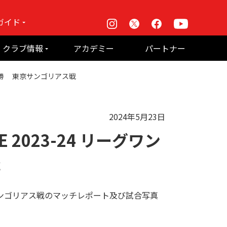
ガイド
Instagram
X
Facebook
Youtube
戦
クラブ情報
アカデミー
パートナー
て何？
ルーパス東京株式会社 概要
ト準決勝 東京サンゴリアス戦
のお願い
2024年5月23日
E 2023-24 リーグワン
戦
サンゴリアス戦のマッチレポート及び試合写真