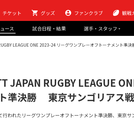
チケット
グッズ
ファンクラブ
観戦
初めての観
ュース
試合日程・結果
選手・スタッフ
ラグビーっ
選手
東芝ブレイブ
会場紹介
RUGBY LEAGUE ONE 2023-24 リーグワンプレーオフトーナメン
スタッフ
チームの歴史
クラブから
マスコット
地域貢献活動
APAN RUGBY LEAGUE ON
ト準決勝 東京サンゴリアス
場にて行われたリーグワンプレーオフトーナメント準決勝、東京