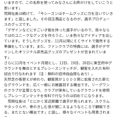
いますので、この名称を使ってみなさんにお声がけをしていこうと
思います」
荒岡社長は続けて、「今シーズンはチームグッズに力を注いでいき
ます」と話しました。その目玉商品となるのが、選手プロデュー
スのグッズです。
「デザインなどにすごい才能を持った選手がいるので、我々なら
ではのユニークなグッズを作ろうと、いま色々なアイディアを出し
ています。そうしたグッズを、11月以降にＥＣサイトで販売する
準備をしています。また、ファンクラブの特典には、選手がデザ
インしたオリジナル非売品グッズのプレゼントが含まれていま
す」
さらに11月をイベント月間とし、12日、19日、26日に東芝府中グ
ラウンドを舞台とするプレシーズンマッチが、観客を入れた有料
試合で行なわれます（注：無料の招待自由席もあり）。
天然芝の張替えが終わり、観客席が１０００席に拡張された新た
なグラウンドを、広く一般にお披露目する機会です。リーグワン
のクラブが主管となり、クラブが保有しているグラウンドを使用
しプレシーズンマッチを有料で行なうのは初めてになります。
荒岡社長は「とにかく至近距離で選手が見られます。スクラム
やタックルや、骨のきしむ音が聞こえるようなところで観戦でき
る、またとない機会です」と話し、様々なイベントも用意されま