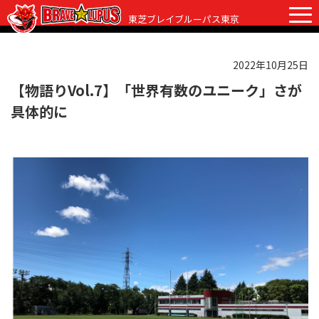
東芝ブレイブルーパス東京
2022年10月25日
チケット
グッズ
ファンクラブ
観戦ガイド
【物語りVol.7】「世界有数のユニーク」さが
具体的に
観戦ガイド
ニュース
初めての観戦
試合日程・結果
ラグビーって何？
選手・スタッフ
会場紹介
クラブ情報
選手
クラブからのお願い
アカデミー
スタッフ
クラブ情報
パートナー
マスコット
株式会社 ブレイブルーパス東京概要
株式会社 チームの歴史