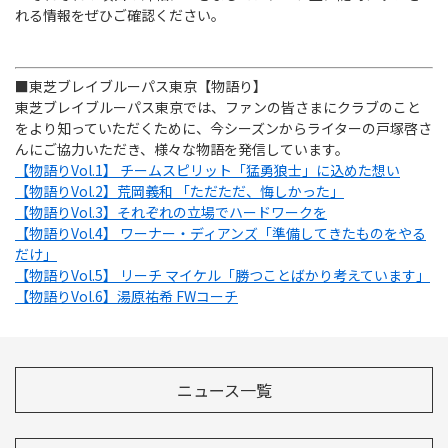
れる情報をぜひご確認ください。
■東芝ブレイブルーパス東京【物語り】
東芝ブレイブルーパス東京では、ファンの皆さまにクラブのこと
をより知っていただくために、今シーズンからライターの戸塚啓さ
んにご協力いただき、様々な物語を発信しています。
【物語りVol.1】 チームスピリット「猛勇狼士」に込めた想い
【物語りVol.2】荒岡義和 「ただただ、悔しかった」
【物語りVol.3】それぞれの立場でハードワークを
【物語りVol.4】 ワーナー・ディアンズ「準備してきたものをやる
だけ」
【物語りVol.5】 リーチ マイケル「勝つことばかり考えています」
【物語りVol.6】湯原祐希 FWコーチ
ニュース一覧