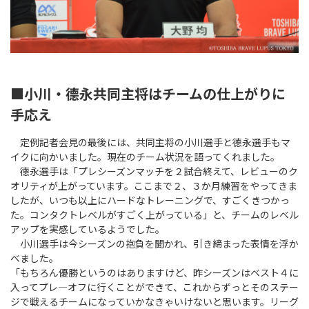
■小川・德永共同主将はチームの仕上がりに
手応え
定例記者会見の最後には、共同主将の小川選手と德永選手もマ
イクに向かいました。現在のチーム状況を語ってくれました。
德永選手は「プレシーズンマッチを２試合終えて、レビューのク
オリティが上がっています。ここまで２、３か月練習をやってきま
したが、いつも以上にハードなトレーニングで、すごくきつかっ
た。コンタクトレベルがすごく上がっている」と、チームのレベル
アップを実感しているようでした。
小川選手は今シーズンの抱負を聞かれ、引き締まった表情を浮か
べました。
「もちろん優勝というのはありますけど、昨シーズンはベスト４に
入ってプレ―オフに行くことができて、これからずっとそのステー
ジで戦えるチームになっていかなきゃいけないと思います。リーグ