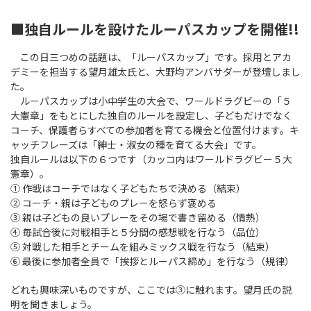
■独自ルールを設けたルーパスカップを開催!!
この日三つめの話題は、「ルーパスカップ」です。採用とアカ
デミーを担当する望月雄太氏と、大野均アンバサダーが登壇しまし
た。
ルーパスカップは小中学生の大会で、ワールドラグビーの「５
大憲章」をもとにした独自のルールを設定し、子どもだけでなく
コーチ、保護者らすべての参加者を育てる機会と位置付けます。キ
ャッチフレーズは「紳士・淑女の種を育てる大会」です。
独自ルールは以下の６つです（カッコ内はワールドラグビー５大
憲章）。
① 作戦はコーチではなく子どもたちで決める（結束）
② コーチ・親は子どものプレーを怒らず褒める
③ 親は子どもの良いプレーをその場で書き留める（情熱）
④ 毎試合後に対戦相手と５分間の感想戦を行なう（品位）
⑤ 対戦した相手とチームを組みミックス戦を行なう（結束）
⑥ 最後に参加者全員で「挨拶とルーパス締め」を行なう（規律）
どれも興味深いものですが、ここでは③に触れます。望月氏の説
明を聞きましょう。