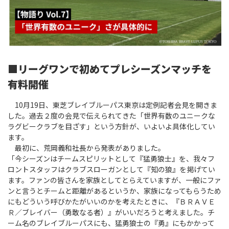
Instagram
X
Facebook
Youtube
地域貢献活動
パートナーシップのご案内
■
リーグワンで初めてプレシーズンマッチを
有料開催
10月19日、東芝ブレイブルーパス東京は定例記者会見を開きま
した。過去２度の会見で伝えられてきた「世界有数のユニークな
ラグビークラブを目ざす」という方針が、いよいよ具体化してい
ます。
最初に、荒岡義和社長から発表がありました。
「今シーズンはチームスピリットとして『猛勇狼士』を、我々フ
ロントスタッフはクラブスローガンとして『知の狼』を掲げてい
ます。ファンの皆さんを家族としてとらえていますが、一般にファ
ンと言うとチームと距離があるというか、家族になってもらうため
にもどういう呼びかたがいいのかを考えたときに、『ＢＲＡＶＥ
Ｒ／ブレイバー（勇敢なる者）』がいいだろうと考えました。チ
ーム名のブレイブルーパスにも、猛勇狼士の『勇』にもかかって