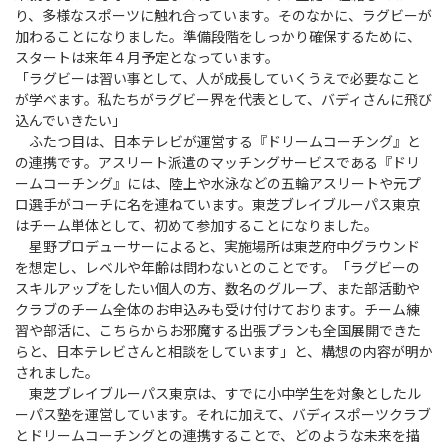
り、多様なスポーツに触れ合っています。そのなかに、ラグビーが
加わることになりました。準備段階をしっかり確保するために、
スタートは来年４月予定となっています。
「ラグビーは習い事として、人が成長していくうえで必要なこと
が学べます。私たちがラグビー界を代表として、バディさんに飛び
込んでいきたい」
ふたつ目は、日本テレビが運営する『ドリームコーチング』と
の連携です。アスリート派遣のマッチングサービスである『ドリ
ームコーチング』には、陸上や水泳などの五輪アスリートや元プ
ロ選手がコーチに名を連ねています。東芝ブレイブルーパス東京
はチーム単体として、初めて参加することになりました。
星野プロデューサーによると、実施場所は東芝府中グラウンド
を想定し、レベルや年齢は問わないとのことです。「ラグビーの
スキルアップをしたい個人の方、数名のグループ、また部活動や
クラブのチーム全体のお申込みも受け付けております。チーム練
習や部活に、こちらからお邪魔する出張プランも全国展開できた
らと、日本テレビさんと相談をしています」と、構想の内容が明か
されました。
東芝ブレイブルーパス東京は、すでに小中学生を対象としたル
ーパス塾を運営しています。それに加えて、バディスポーツクラブ
とドリームコーチングとの連携することで、どのような未来を描