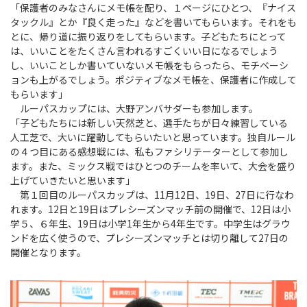
「保護者のみなさんにメモ帳を配り、１ページにひとつ、『ナイス
タックル』とか『良く走った』などを書いてもらいます。それをも
とに、帰り道に振り返りをしてもらいます。子どもたちにとって
は、いいことをたくさん言われるすごくいい日になるでしょう
し、いいことしか書いていないメモ帳をもらったら、モチベーシ
ョンも上がるでしょう。ポジティブなメモ帳を、保護者に作成して
もらいます」
ルーパスカップには、大野アンバサダーも参加します。
「子どもたちには新しい天然芝と、選手たちが日々練習している
人工芝で、大いに躍動してもらいたいと思っています。独自ルール
の４つ目にある感想戦には、私もファシリテーターとして参加し
ます。また、ミックス戦ではひとつのチームを率いて、大会を盛り
上げていきたいと思います」
第１回目のルーパスカップは、11月12日、19日、27日に行なわ
れます。12日と19日はプレシーズンマッチ前の開催で、12日は小
学５、６年生、19日は小学1年生から4年生です。中学生はグラウ
ンドを広く使うので、プレシーズンマッチとは切り離して27日の
開催となります。